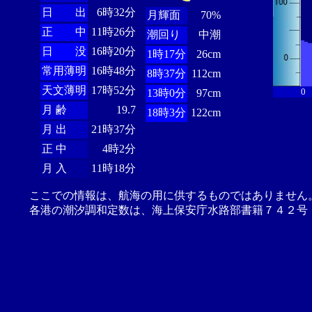
日 出
6時32分
月輝面
70%
正 中
11時26分
潮回り
中潮
日 没
16時20分
1時17分
26cm
常用薄明
16時48分
8時37分
112cm
天文薄明
17時52分
0
13時0分
97cm
月 齢
19.7
18時3分
122cm
月 出
21時37分
正 中
4時2分
月 入
11時18分
ここでの情報は、航海の用に供するものではありません
各港の潮汐調和定数は、海上保安庁水路部書籍７４２号