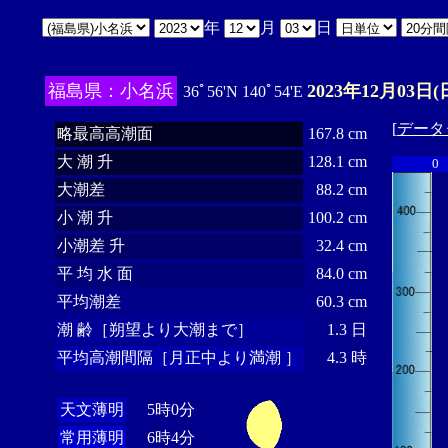
年
月
日
福島県：小名浜
2023年12月03日(
36ﾟ56'N 140ﾟ54'E
[
データ
略最高高潮面
167.8 cm
大 潮 升
128.1 cm
0
大潮差
88.2 cm
小 潮 升
100.2 cm
小潮差 升
32.4 cm
平 均 水 面
84.0 cm
平均潮差
60.3 cm
潮 齢［朔望より大潮まで］
1.3 日
平均高潮間隔［月正中より満潮 ］
4.3 時
天文薄明
5時0分
常用薄明
6時4分