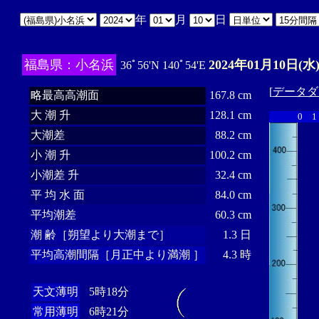
年
月
日
福島県：小名浜
2024年01月10日(水
36ﾟ56'N 140ﾟ54'E
[
データダ
略最高高潮面
167.8 cm
大 潮 升
128.1 cm
0
1
大潮差
88.2 cm
小 潮 升
100.2 cm
小潮差 升
32.4 cm
平 均 水 面
84.0 cm
平均潮差
60.3 cm
潮 齢［朔望より大潮まで］
1.3 日
平均高潮間隔［月正中より満潮 ］
4.3 時
天文薄明
5時18分
常用薄明
6時21分