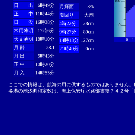
日 出
6時49分
月輝面
3%
正 中
11時44分
潮回り
大潮
日 没
16時38分
4時22分
128cm
常用薄明
17時6分
9時27分
89cm
天文薄明
18時10分
0
1
14時18分
127cm
月 齢
28.1
21時49分
0cm
月 出
5時43分
正 中
10時20分
月 入
14時55分
ここでの情報は、航海の用に供するものではありません。
各港の潮汐調和定数は、海上保安庁水路部書籍７４２号「