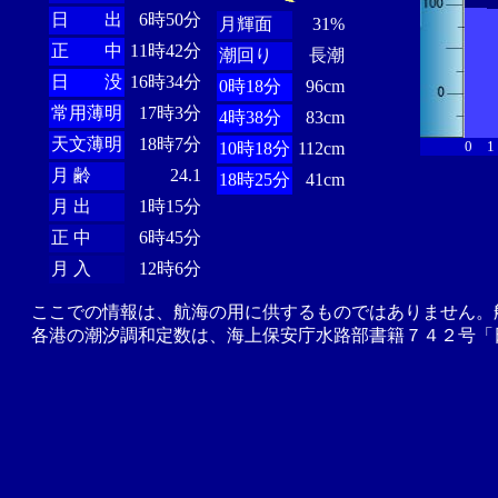
日 出
6時50分
月輝面
31%
正 中
11時42分
潮回り
長潮
日 没
16時34分
0時18分
96cm
常用薄明
17時3分
4時38分
83cm
天文薄明
18時7分
0
1
10時18分
112cm
月 齢
24.1
18時25分
41cm
月 出
1時15分
正 中
6時45分
月 入
12時6分
ここでの情報は、航海の用に供するものではありません。
各港の潮汐調和定数は、海上保安庁水路部書籍７４２号「