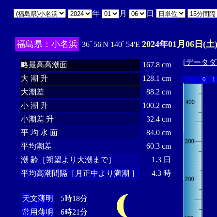
年
月
日
福島県：小名浜
2024年01月06日(土
36ﾟ56'N 140ﾟ54'E
[
データダ
略最高高潮面
167.8 cm
大 潮 升
128.1 cm
0
1
大潮差
88.2 cm
小 潮 升
100.2 cm
小潮差 升
32.4 cm
平 均 水 面
84.0 cm
平均潮差
60.3 cm
潮 齢［朔望より大潮まで］
1.3 日
平均高潮間隔［月正中より満潮 ］
4.3 時
天文薄明
5時18分
常用薄明
6時21分