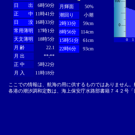
日 出
6時50分
月輝面
50%
正 中
11時41分
潮回り
小潮
日 没
16時33分
2時33分
59cm
常用薄明
17時1分
8時56分
114cm
天文薄明
18時5分
0
1
15時51分
61cm
月 齢
22.1
22時6分
93cm
月 出
**:**
正 中
5時22分
月 入
11時18分
ここでの情報は、航海の用に供するものではありません。
各港の潮汐調和定数は、海上保安庁水路部書籍７４２号「