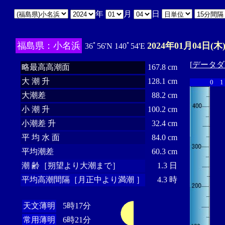
年
月
日
福島県：小名浜
2024年01月04日(木
36ﾟ56'N 140ﾟ54'E
[
データダ
略最高高潮面
167.8 cm
大 潮 升
128.1 cm
0
1
大潮差
88.2 cm
小 潮 升
100.2 cm
小潮差 升
32.4 cm
平 均 水 面
84.0 cm
平均潮差
60.3 cm
潮 齢［朔望より大潮まで］
1.3 日
平均高潮間隔［月正中より満潮 ］
4.3 時
天文薄明
5時17分
常用薄明
6時21分