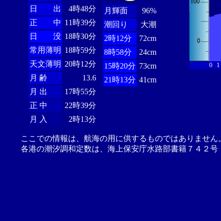
日 出
4時48分
月輝面
96%
正 中
11時39分
潮回り
大潮
日 没
18時30分
2時12分
72cm
常用薄明
18時59分
8時58分
24cm
天文薄明
20時12分
0
1
15時20分
73cm
月 齢
13.6
21時13分
41cm
月 出
17時55分
正 中
22時39分
月 入
2時13分
ここでの情報は、航海の用に供するものではありません
各港の潮汐調和定数は、海上保安庁水路部書籍７４２号