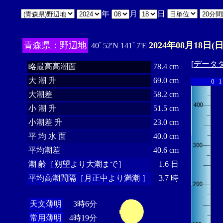
年
月
日
青森県：野辺地
2024年08月18日(日
40ﾟ52'N 141ﾟ7'E
[
データ
略最高高潮面
78.4 cm
大 潮 升
69.0 cm
0
1
大潮差
58.2 cm
小 潮 升
51.5 cm
小潮差 升
23.0 cm
平 均 水 面
40.0 cm
平均潮差
40.6 cm
潮 齢［朔望より大潮まで］
1.6 日
平均高潮間隔［月正中より満潮 ］
3.7 時
天文薄明
3時6分
常用薄明
4時19分