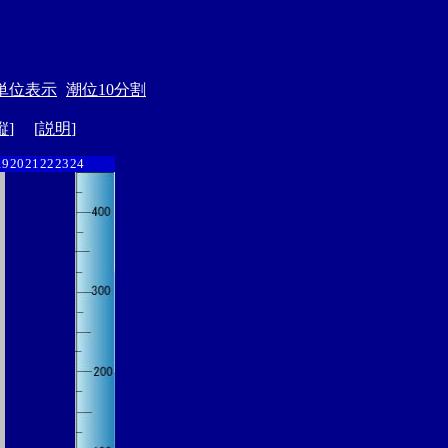
単位表示
潮位10分割
縦
] [
説明
]
19
20
21
22
23
24