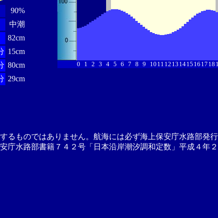
90%
中潮
82cm
分
15cm
0
1
2
3
4
5
6
7
8
9
10
11
12
13
14
15
16
17
18
分
80cm
分
29cm
供するものではありません。航海には必ず海上保安庁水路部発行
安庁水路部書籍７４２号「日本沿岸潮汐調和定数」平成４年２