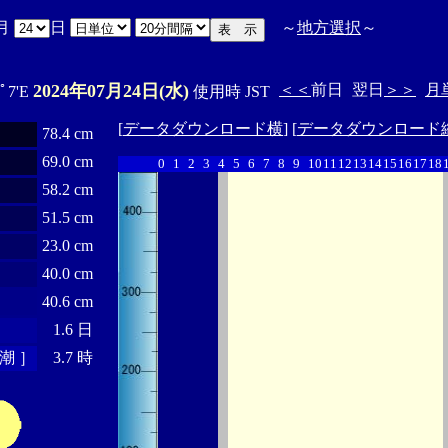
月
日
～
地方選択
～
2024年07月24日(水)
＜＜
前日
翌日
＞＞
月
1ﾟ7'E
使用時 JST
[
データダウンロード横
] [
データダウンロード
78.4 cm
69.0 cm
0
1
2
3
4
5
6
7
8
9
10
11
12
13
14
15
16
17
18
58.2 cm
51.5 cm
23.0 cm
40.0 cm
40.6 cm
1.6 日
潮 ］
3.7 時