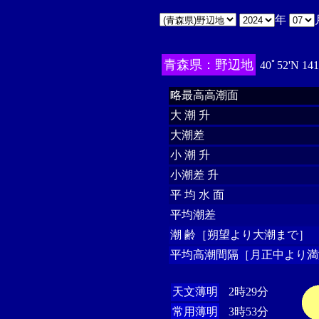
年
青森県：野辺地
40ﾟ52'N 14
略最高高潮面
大 潮 升
大潮差
小 潮 升
小潮差 升
平 均 水 面
平均潮差
潮 齢［朔望より大潮まで］
平均高潮間隔［月正中より満
天文薄明
2時29分
常用薄明
3時53分