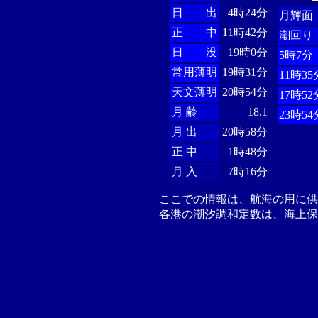
日 出
4時24分
月輝面
正 中
11時42分
潮回り
日 没
19時0分
5時7分
常用薄明
19時31分
11時35
天文薄明
20時54分
17時52
月 齢
18.1
23時54
月 出
20時58分
正 中
1時48分
月 入
7時16分
ここでの情報は、航海の用に
各港の潮汐調和定数は、海上保