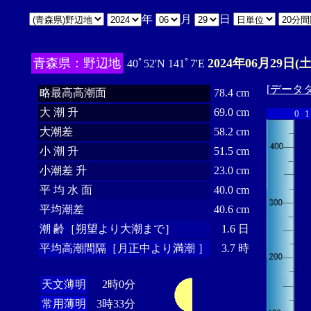
年
月
日
青森県：野辺地
2024年06月29日(土
40ﾟ52'N 141ﾟ7'E
[
データ
略最高高潮面
78.4 cm
大 潮 升
69.0 cm
0
1
大潮差
58.2 cm
小 潮 升
51.5 cm
小潮差 升
23.0 cm
平 均 水 面
40.0 cm
平均潮差
40.6 cm
潮 齢［朔望より大潮まで］
1.6 日
平均高潮間隔［月正中より満潮 ］
3.7 時
天文薄明
2時0分
常用薄明
3時33分