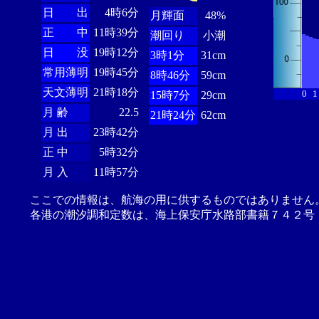
日 出
4時6分
月輝面
48%
正 中
11時39分
潮回り
小潮
日 没
19時12分
3時1分
31cm
常用薄明
19時45分
8時46分
59cm
天文薄明
21時18分
0
1
15時7分
29cm
月 齢
22.5
21時24分
62cm
月 出
23時42分
正 中
5時32分
月 入
11時57分
ここでの情報は、航海の用に供するものではありません
各港の潮汐調和定数は、海上保安庁水路部書籍７４２号