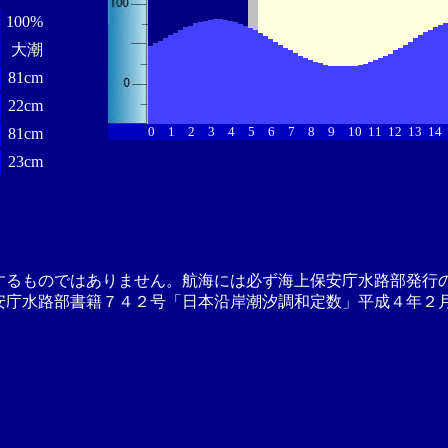
100%
大潮
81cm
22cm
0
1
2
3
4
5
6
7
8
9
10
11
12
13
14
81cm
23cm
するものではありません。航海には必ず海上保安庁水路部発行
安庁水路部書籍７４２号「日本沿岸潮汐調和定数」平成４年２