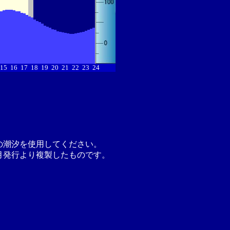
15
16
17
18
19
20
21
22
23
24
の潮汐を使用してください。
月発行より複製したものです。