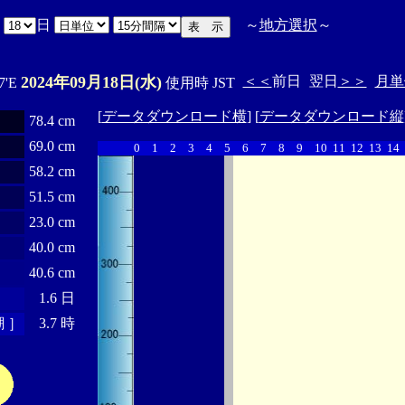
月
日
～
地方選択
～
2024年09月18日(水)
＜＜
前日
翌日
＞＞
月単
7'E
使用時 JST
[
データダウンロード横
] [
データダウンロード縦
78.4 cm
69.0 cm
0
1
2
3
4
5
6
7
8
9
10
11
12
13
14
58.2 cm
51.5 cm
23.0 cm
40.0 cm
40.6 cm
1.6 日
 ］
3.7 時