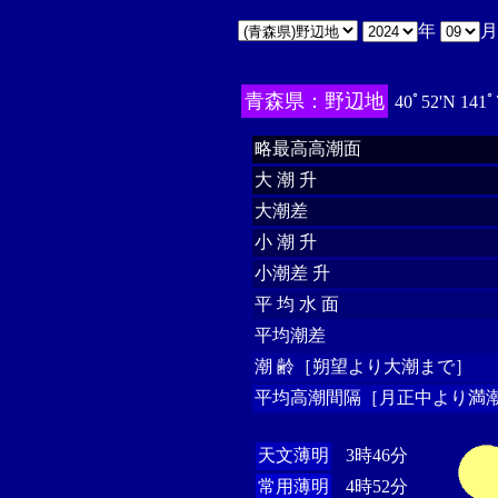
年
青森県：野辺地
40ﾟ52'N 141ﾟ
略最高高潮面
大 潮 升
大潮差
小 潮 升
小潮差 升
平 均 水 面
平均潮差
潮 齢［朔望より大潮まで］
平均高潮間隔［月正中より満潮
天文薄明
3時46分
常用薄明
4時52分