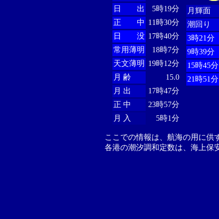
日 出
5時19分
月輝面
正 中
11時30分
潮回り
日 没
17時40分
3時21分
常用薄明
18時7分
9時39分
天文薄明
19時12分
15時45分
月 齢
15.0
21時51分
月 出
17時47分
正 中
23時57分
月 入
5時1分
ここでの情報は、航海の用に供
各港の潮汐調和定数は、海上保