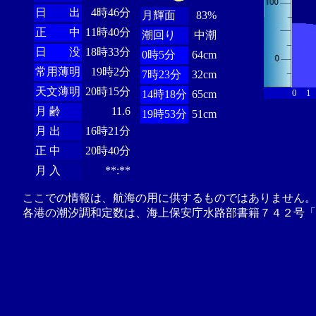
日 出
4時46分
月輝面
83%
正 中
11時40分
潮回り
中潮
日 没
18時33分
0時5分
64cm
常用薄明
19時2分
7時23分
32cm
天文薄明
20時15分
0
1
14時18分
65cm
月 齢
11.6
19時53分
51cm
月 出
16時21分
正 中
20時40分
月 入
**:**
ここでの情報は、航海の用に供するものではありません。
各港の潮汐調和定数は、海上保安庁水路部書籍７４２号「