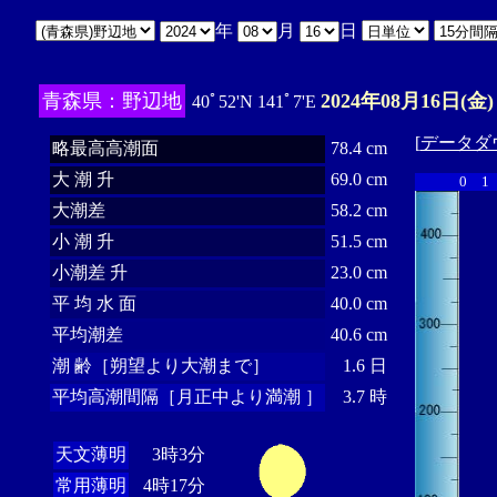
年
月
日
青森県：野辺地
2024年08月16日(金)
40ﾟ52'N 141ﾟ7'E
[
データダ
略最高高潮面
78.4 cm
大 潮 升
69.0 cm
0
1
大潮差
58.2 cm
小 潮 升
51.5 cm
小潮差 升
23.0 cm
平 均 水 面
40.0 cm
平均潮差
40.6 cm
潮 齢［朔望より大潮まで］
1.6 日
平均高潮間隔［月正中より満潮 ］
3.7 時
天文薄明
3時3分
常用薄明
4時17分