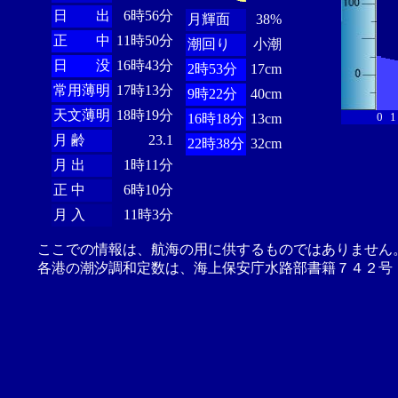
日 出
6時56分
月輝面
38%
正 中
11時50分
潮回り
小潮
日 没
16時43分
2時53分
17cm
常用薄明
17時13分
9時22分
40cm
天文薄明
18時19分
0
1
16時18分
13cm
月 齢
23.1
22時38分
32cm
月 出
1時11分
正 中
6時10分
月 入
11時3分
ここでの情報は、航海の用に供するものではありません
各港の潮汐調和定数は、海上保安庁水路部書籍７４２号