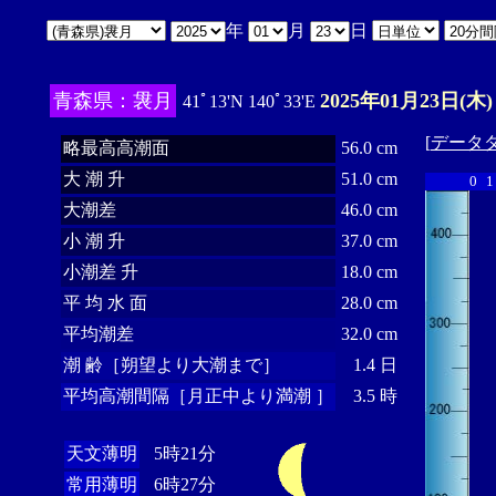
年
月
日
青森県：袰月
2025年01月23日(木)
41ﾟ13'N 140ﾟ33'E
[
データ
略最高高潮面
56.0 cm
大 潮 升
51.0 cm
0
1
大潮差
46.0 cm
小 潮 升
37.0 cm
小潮差 升
18.0 cm
平 均 水 面
28.0 cm
平均潮差
32.0 cm
潮 齢［朔望より大潮まで］
1.4 日
平均高潮間隔［月正中より満潮 ］
3.5 時
天文薄明
5時21分
常用薄明
6時27分