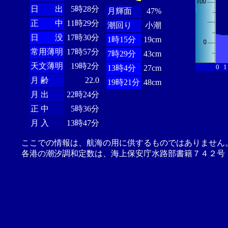
日 出
5時28分
月輝面
47%
正 中
11時29分
潮回り
小潮
日 没
17時30分
1時15分
19cm
常用薄明
17時57分
7時29分
43cm
天文薄明
19時2分
0
1
13時4分
27cm
月 齢
22.0
19時21分
48cm
月 出
22時24分
正 中
5時36分
月 入
13時47分
ここでの情報は、航海の用に供するものではありません
各港の潮汐調和定数は、海上保安庁水路部書籍７４２号