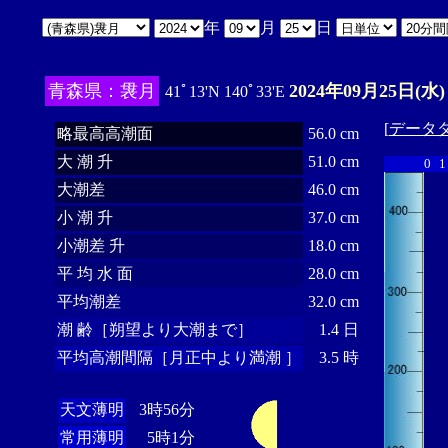
年
月
日
青森県：袰月
2024年09月25日(水)
41ﾟ13'N 140ﾟ33'E
[
データ
略最高高潮面
56.0 cm
大 潮 升
51.0 cm
0
1
大潮差
46.0 cm
小 潮 升
37.0 cm
小潮差 升
18.0 cm
平 均 水 面
28.0 cm
平均潮差
32.0 cm
潮 齢［朔望より大潮まで］
1.4 日
平均高潮間隔［月正中より満潮 ］
3.5 時
天文薄明
3時56分
常用薄明
5時1分