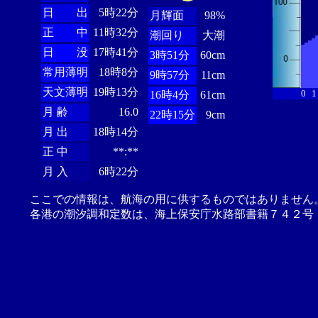
日 出
5時22分
月輝面
98%
正 中
11時32分
潮回り
大潮
日 没
17時41分
3時51分
60cm
常用薄明
18時8分
9時57分
11cm
天文薄明
19時13分
0
1
16時4分
61cm
月 齢
16.0
22時15分
9cm
月 出
18時14分
正 中
**:**
月 入
6時22分
ここでの情報は、航海の用に供するものではありません
各港の潮汐調和定数は、海上保安庁水路部書籍７４２号