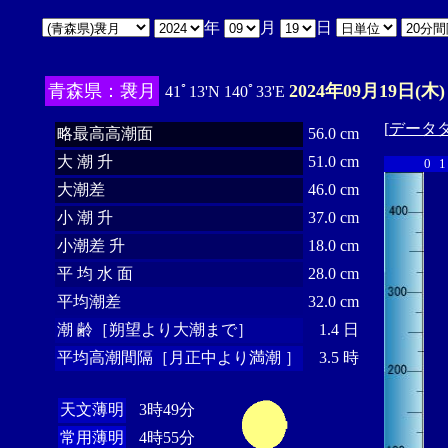
年
月
日
青森県：袰月
2024年09月19日(木)
41ﾟ13'N 140ﾟ33'E
[
データ
略最高高潮面
56.0 cm
大 潮 升
51.0 cm
0
1
大潮差
46.0 cm
小 潮 升
37.0 cm
小潮差 升
18.0 cm
平 均 水 面
28.0 cm
平均潮差
32.0 cm
潮 齢［朔望より大潮まで］
1.4 日
平均高潮間隔［月正中より満潮 ］
3.5 時
天文薄明
3時49分
常用薄明
4時55分