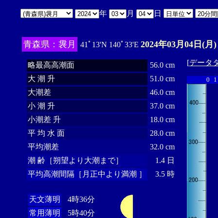
年
月
日
青森県：袰月
2024年03月04日(月)
41ﾟ13'N 140ﾟ33'E
[
データ
略最高高潮面
56.0 cm
大 潮 升
51.0 cm
0
1
大潮差
46.0 cm
小 潮 升
37.0 cm
小潮差 升
18.0 cm
平 均 水 面
28.0 cm
平均潮差
32.0 cm
潮 齢［朔望より大潮まで］
1.4 日
平均高潮間隔［月正中より満潮 ］
3.5 時
天文薄明
4時36分
常用薄明
5時40分