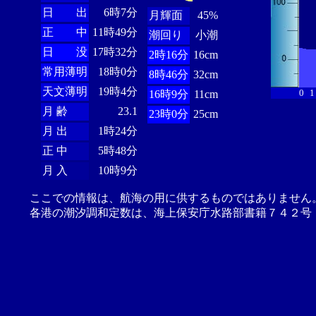
日 出
6時7分
月輝面
45%
正 中
11時49分
潮回り
小潮
日 没
17時32分
2時16分
16cm
常用薄明
18時0分
8時46分
32cm
天文薄明
19時4分
0
1
16時9分
11cm
月 齢
23.1
23時0分
25cm
月 出
1時24分
正 中
5時48分
月 入
10時9分
ここでの情報は、航海の用に供するものではありません
各港の潮汐調和定数は、海上保安庁水路部書籍７４２号