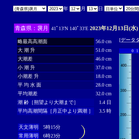
年
月
日
青森県：袰月
2023年12月13日(水)
41ﾟ13'N 140ﾟ33'E
[
データ
略最高高潮面
56.0 cm
大 潮 升
51.0 cm
0
1
大潮差
46.0 cm
小 潮 升
37.0 cm
小潮差 升
18.0 cm
平 均 水 面
28.0 cm
平均潮差
32.0 cm
潮 齢［朔望より大潮まで］
1.4 日
平均高潮間隔［月正中より満潮 ］
3.5 時
天文薄明
5時15分
常用薄明
6時23分