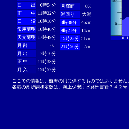
日 出
6時54分
月輝面
0%
正 中
11時32分
潮回り
大潮
日 没
16時10分
3時38分
46cm
常用薄明
16時40分
9時21分
14cm
天文薄明
17時49分
0
1
15時22分
51cm
月 齢
0.1
21時56分
2cm
月 出
7時16分
正 中
11時38分
月 入
15時57分
ここでの情報は、航海の用に供するものではありません
各港の潮汐調和定数は、海上保安庁水路部書籍７４２号