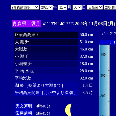
年
月
日
青森県：袰月
2023年11月06日(月)
41ﾟ13'N 140ﾟ33'E
[
データ
略最高高潮面
56.0 cm
大 潮 升
51.0 cm
0
1
大潮差
46.0 cm
小 潮 升
37.0 cm
小潮差 升
18.0 cm
平 均 水 面
28.0 cm
平均潮差
32.0 cm
潮 齢［朔望より大潮まで］
1.4 日
平均高潮間隔［月正中より満潮 ］
3.5 時
天文薄明
4時40分
常用薄明
5時45分