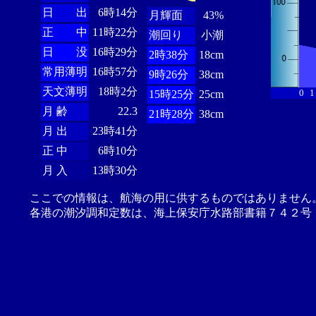
日 出
6時14分
月輝面
43%
正 中
11時22分
潮回り
小潮
日 没
16時29分
2時38分
18cm
常用薄明
16時57分
9時26分
38cm
天文薄明
18時2分
0
1
15時25分
25cm
月 齢
22.3
21時28分
38cm
月 出
23時41分
正 中
6時10分
月 入
13時30分
ここでの情報は、航海の用に供するものではありません
各港の潮汐調和定数は、海上保安庁水路部書籍７４２号