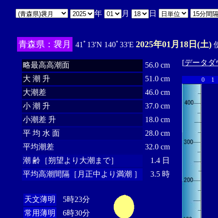
年
月
日
青森県：袰月
2025年01月18日(土)
41ﾟ13'N 140ﾟ33'E
使
[
データダ
略最高高潮面
56.0 cm
大 潮 升
51.0 cm
0
1
大潮差
46.0 cm
小 潮 升
37.0 cm
小潮差 升
18.0 cm
平 均 水 面
28.0 cm
平均潮差
32.0 cm
潮 齢［朔望より大潮まで］
1.4 日
平均高潮間隔［月正中より満潮 ］
3.5 時
天文薄明
5時23分
常用薄明
6時30分