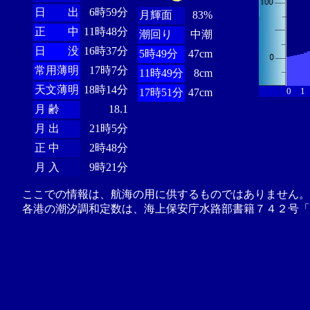
日 出
6時59分
月輝面
83%
正 中
11時48分
潮回り
中潮
日 没
16時37分
5時49分
47cm
常用薄明
17時7分
11時49分
8cm
天文薄明
18時14分
0
1
17時51分
47cm
月 齢
18.1
月 出
21時5分
正 中
2時48分
月 入
9時21分
ここでの情報は、航海の用に供するものではありません。
各港の潮汐調和定数は、海上保安庁水路部書籍７４２号「