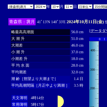
年
月
日
青森県：袰月
2024年10月11日(金)
41ﾟ13'N 140ﾟ33'E
使
[
データダ
略最高高潮面
56.0 cm
大 潮 升
51.0 cm
0
1
大潮差
46.0 cm
小 潮 升
37.0 cm
小潮差 升
18.0 cm
平 均 水 面
28.0 cm
平均潮差
32.0 cm
潮 齢［朔望より大潮まで］
1.4 日
平均高潮間隔［月正中より満潮 ］
3.5 時
天文薄明
4時14分
常用薄明
5時17分