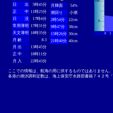
日 出
5時45分
月輝面
54%
正 中
11時25分
潮回り
小潮
日 没
17時4分
2時54分
22cm
常用薄明
17時31分
9時47分
38cm
天文薄明
18時35分
0
1
15時26分
30cm
月 齢
8.3
21時40分
40cm
月 出
13時45分
正 中
18時11分
月 入
22時43分
ここでの情報は、航海の用に供するものではありません。
各港の潮汐調和定数は、海上保安庁水路部書籍７４２号「