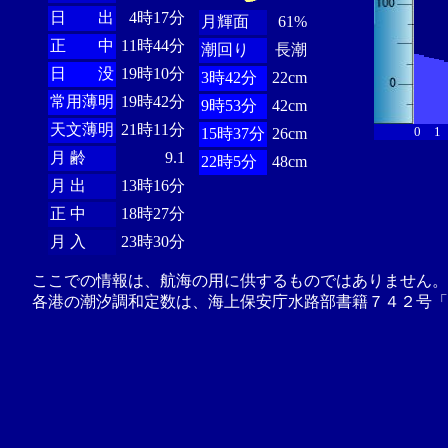
日 出
4時17分
月輝面
61%
正 中
11時44分
潮回り
長潮
日 没
19時10分
3時42分
22cm
常用薄明
19時42分
9時53分
42cm
天文薄明
21時11分
0
1
15時37分
26cm
月 齢
9.1
22時5分
48cm
月 出
13時16分
正 中
18時27分
月 入
23時30分
ここでの情報は、航海の用に供するものではありません。
各港の潮汐調和定数は、海上保安庁水路部書籍７４２号「