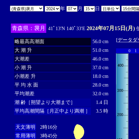
年
月
日
青森県：袰月
2024年07月15日(月)
41ﾟ13'N 140ﾟ33'E
使
[
データダ
略最高高潮面
56.0 cm
大 潮 升
51.0 cm
0
1
大潮差
46.0 cm
小 潮 升
37.0 cm
小潮差 升
18.0 cm
平 均 水 面
28.0 cm
平均潮差
32.0 cm
潮 齢［朔望より大潮まで］
1.4 日
平均高潮間隔［月正中より満潮 ］
3.5 時
天文薄明
2時16分
常用薄明
3時45分