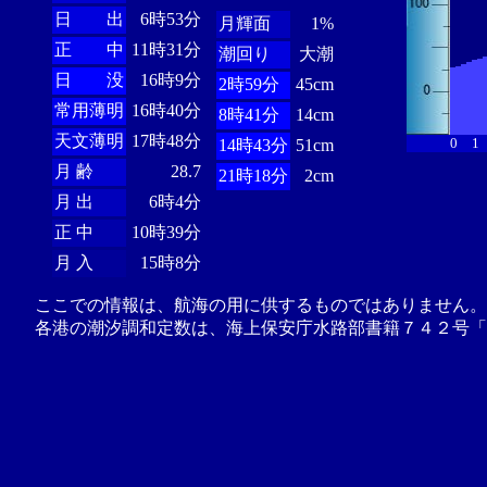
日 出
6時53分
月輝面
1%
正 中
11時31分
潮回り
大潮
日 没
16時9分
2時59分
45cm
常用薄明
16時40分
8時41分
14cm
天文薄明
17時48分
0
1
14時43分
51cm
月 齢
28.7
21時18分
2cm
月 出
6時4分
正 中
10時39分
月 入
15時8分
ここでの情報は、航海の用に供するものではありません。
各港の潮汐調和定数は、海上保安庁水路部書籍７４２号「