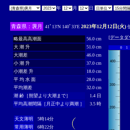
年
月
日
青森県：袰月
2023年12月12日(火)
41ﾟ13'N 140ﾟ33'E
使
[
データダ
略最高高潮面
56.0 cm
大 潮 升
51.0 cm
0
1
大潮差
46.0 cm
小 潮 升
37.0 cm
小潮差 升
18.0 cm
平 均 水 面
28.0 cm
平均潮差
32.0 cm
潮 齢［朔望より大潮まで］
1.4 日
平均高潮間隔［月正中より満潮 ］
3.5 時
天文薄明
5時14分
常用薄明
6時22分