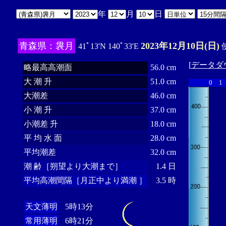
年
月
日
青森県：袰月
2023年12月10日(日)
41ﾟ13'N 140ﾟ33'E
使
[
データダ
略最高高潮面
56.0 cm
大 潮 升
51.0 cm
0
1
大潮差
46.0 cm
小 潮 升
37.0 cm
小潮差 升
18.0 cm
平 均 水 面
28.0 cm
平均潮差
32.0 cm
潮 齢［朔望より大潮まで］
1.4 日
平均高潮間隔［月正中より満潮 ］
3.5 時
天文薄明
5時13分
常用薄明
6時21分