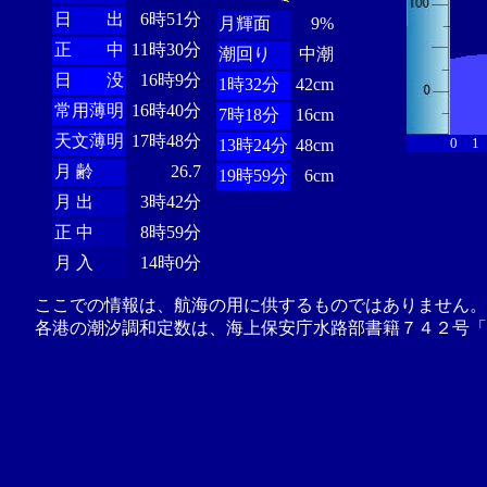
日 出
6時51分
月輝面
9%
正 中
11時30分
潮回り
中潮
日 没
16時9分
1時32分
42cm
常用薄明
16時40分
7時18分
16cm
天文薄明
17時48分
0
1
13時24分
48cm
月 齢
26.7
19時59分
6cm
月 出
3時42分
正 中
8時59分
月 入
14時0分
ここでの情報は、航海の用に供するものではありません。
各港の潮汐調和定数は、海上保安庁水路部書籍７４２号「