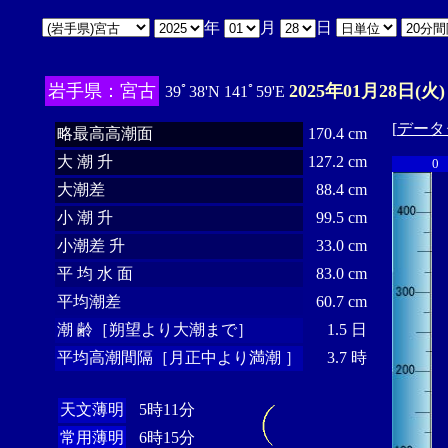
年
月
日
岩手県：宮古
2025年01月28日(火)
39ﾟ38'N 141ﾟ59'E
[
データ
略最高高潮面
170.4 cm
大 潮 升
127.2 cm
0
大潮差
88.4 cm
小 潮 升
99.5 cm
小潮差 升
33.0 cm
平 均 水 面
83.0 cm
平均潮差
60.7 cm
潮 齢［朔望より大潮まで］
1.5 日
平均高潮間隔［月正中より満潮 ］
3.7 時
天文薄明
5時11分
常用薄明
6時15分