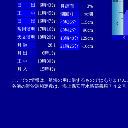
日 出
6時43分
月輝面
3%
正 中
11時45分
潮回り
大潮
日 没
16時47分
4時36分
115cm
常用薄明
17時16分
8時42分
96cm
天文薄明
18時20分
0
13時40分
129cm
月 齢
28.1
21時25分
-10cm
月 出
6時1分
正 中
10時30分
月 入
15時4分
ここでの情報は、航海の用に供するものではありません
各港の潮汐調和定数は、海上保安庁水路部書籍７４２号