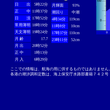
日 出
5時22分
月輝面
93%
正 中
11時37分
潮回り
中潮
日 没
17時52分
4時34分
119cm
常用薄明
18時19分
11時8分
10cm
天文薄明
19時24分
0
17時37分
110cm
月 齢
17.7
23時11分
52cm
月 出
20時52分
正 中
1時13分
月 入
6時29分
ここでの情報は、航海の用に供するものではありません
各港の潮汐調和定数は、海上保安庁水路部書籍７４２号