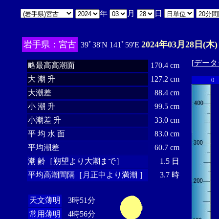
年
月
日
岩手県：宮古
2024年03月28日(木)
39ﾟ38'N 141ﾟ59'E
[
データ
略最高高潮面
170.4 cm
大 潮 升
127.2 cm
0
大潮差
88.4 cm
小 潮 升
99.5 cm
小潮差 升
33.0 cm
平 均 水 面
83.0 cm
平均潮差
60.7 cm
潮 齢［朔望より大潮まで］
1.5 日
平均高潮間隔［月正中より満潮 ］
3.7 時
天文薄明
3時51分
常用薄明
4時56分