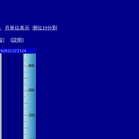
＞
月単位表示
潮位10分割
縦
] [
説明
]
19
20
21
22
23
24