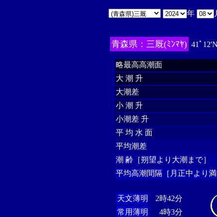
年
青森県：三厩(ﾐﾝﾏﾔ)
41ﾟ12'
略最高高潮面
大 潮 升
大潮差
小 潮 升
小潮差 升
平 均 水 面
平均潮差
潮 齢［朔望より大潮まで］
平均高潮間隔［月正中より満
天文薄明
2時42分
常用薄明
4時3分