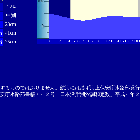
12%
中潮
23cm
分
41cm
0
1
2
3
4
5
6
7
8
9
10
11
12
13
14
15
16
17
18
分
35cm
供するものではありません。航海には必ず海上保安庁水路部発行
安庁水路部書籍７４２号「日本沿岸潮汐調和定数」平成４年２