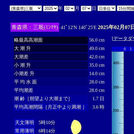
年
月
日
青森県：三厩(ﾐﾝﾏﾔ)
2025年02月07
41ﾟ12'N 140ﾟ25'E
[
データダ
略最高高潮面
56.0 cm
大 潮 升
49.0 cm
0
1
大潮差
42.0 cm
小 潮 升
35.0 cm
小潮差 升
14.0 cm
平 均 水 面
28.0 cm
平均潮差
28.0 cm
潮 齢［朔望より大潮まで］
1.7 日
平均高潮間隔［月正中より満潮 ］
3.6 時
天文薄明
5時10分
常用薄明
6時14分