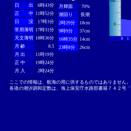
日 出
6時43分
月輝面
70%
正 中
11時52分
潮回り
長潮
日 没
17時3分
2時29分
18cm
常用薄明
17時31分
9時9分
37cm
天文薄明
18時36分
0
1
16時35分
14cm
月 齢
8.5
23時8分
26cm
月 出
11時19分
正 中
19時24分
月 入
2時24分
ここでの情報は、航海の用に供するものではありません。
各港の潮汐調和定数は、海上保安庁水路部書籍７４２号「