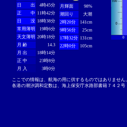
日 出
4時45分
月輝面
98%
正 中
11時42分
潮回り
大潮
日 没
18時38分
2時20分
141cm
常用薄明
19時6分
9時56分
25cm
天文薄明
20時18分
0
17時32分
131cm
月 齢
14.3
22時0分
105cm
月 出
18時14分
正 中
23時8分
月 入
3時0分
ここでの情報は、航海の用に供するものではありません
各港の潮汐調和定数は、海上保安庁水路部書籍７４２号