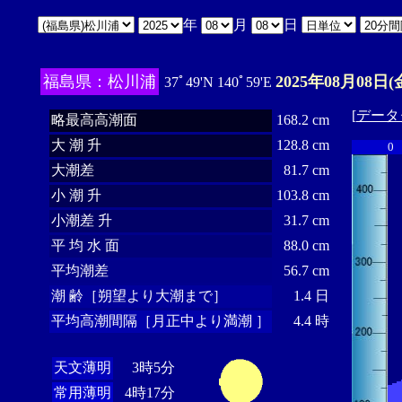
年
月
日
福島県：松川浦
2025年08月08日(
37ﾟ49'N 140ﾟ59'E
[
データ
略最高高潮面
168.2 cm
大 潮 升
128.8 cm
0
大潮差
81.7 cm
小 潮 升
103.8 cm
小潮差 升
31.7 cm
平 均 水 面
88.0 cm
平均潮差
56.7 cm
潮 齢［朔望より大潮まで］
1.4 日
平均高潮間隔［月正中より満潮 ］
4.4 時
天文薄明
3時5分
常用薄明
4時17分