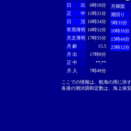
日 出
6時18分
月輝面
正 中
11時21分
潮回り
日 没
16時24分
5時33分
常用薄明
16時52分
10時16分
天文薄明
17時55分
15時44分
月 齢
15.5
23時12分
月 出
17時8分
正 中
**:**
月 入
7時49分
ここでの情報は、航海の用に供
各港の潮汐調和定数は、海上保