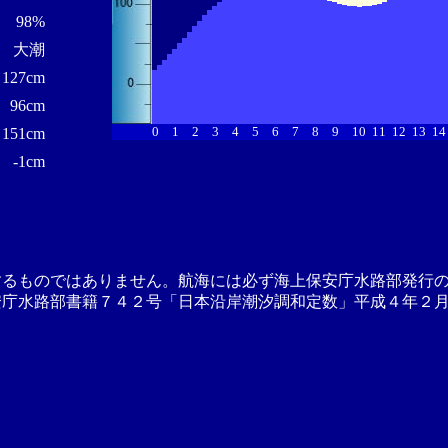
98%
大潮
127cm
96cm
0
1
2
3
4
5
6
7
8
9
10
11
12
13
14
151cm
-1cm
するものではありません。航海には必ず海上保安庁水路部発行
安庁水路部書籍７４２号「日本沿岸潮汐調和定数」平成４年２