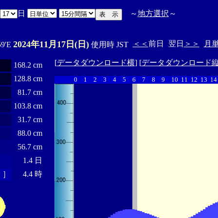
日
～
地方選択
～
2024年11月17日(日)
＜＜
前日
翌日
＞＞
月
59'E
使用時 JST
[
データダウンロード横
] [
データダウンロード
168.2 cm
128.8 cm
0
1
2
3
4
5
6
7
8
9
10
11
12
13
14
81.7 cm
103.8 cm
31.7 cm
88.0 cm
56.7 cm
1.4 日
 ］
4.4 時