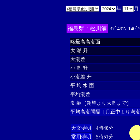
年
月
福島県：松川浦
37ﾟ49'N 140ﾟ
略最高高潮面
大 潮 升
大潮差
小 潮 升
小潮差 升
平 均 水 面
平均潮差
潮 齢［朔望より大潮まで］
平均高潮間隔［月正中より満潮
天文薄明
4時48分
常用薄明
5時51分