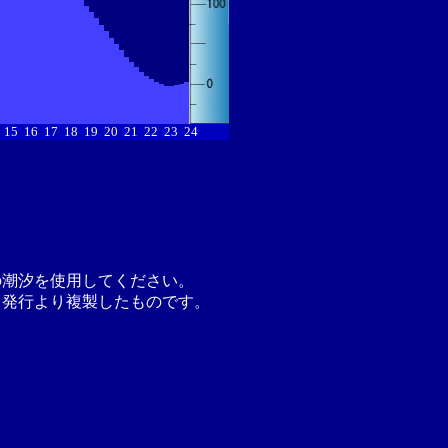
15
16
17
18
19
20
21
22
23
24
の潮汐を使用してください。
月発行より複製したものです。