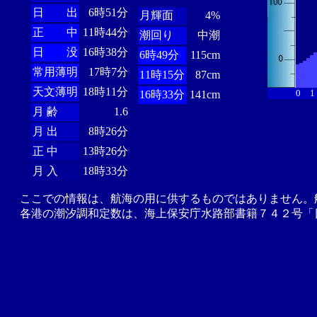
日 出
6時51分
月輝面
4%
正 中
11時44分
潮回り
中潮
日 没
16時38分
6時49分
115cm
常用薄明
17時7分
11時15分
87cm
天文薄明
18時11分
0
1
16時33分
141cm
月 齢
1.6
月 出
8時26分
正 中
13時26分
月 入
18時33分
ここでの情報は、航海の用に供するものではありません。
各港の潮汐調和定数は、海上保安庁水路部書籍７４２号「