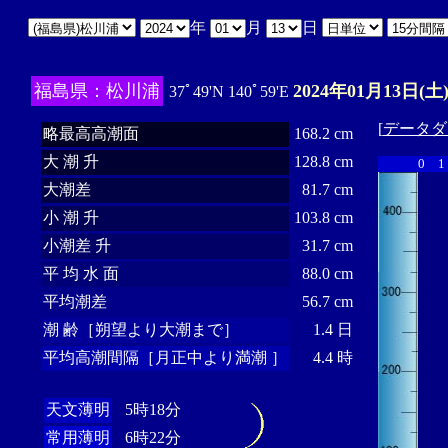
年
月
日
福島県：松川浦
2024年01月13日(土
37ﾟ49'N 140ﾟ59'E
[
データダ
略最高高潮面
168.2 cm
大 潮 升
128.8 cm
0
1
大潮差
81.7 cm
小 潮 升
103.8 cm
小潮差 升
31.7 cm
平 均 水 面
88.0 cm
平均潮差
56.7 cm
潮 齢［朔望より大潮まで］
1.4 日
平均高潮間隔［月正中より満潮 ］
4.4 時
天文薄明
5時18分
常用薄明
6時22分