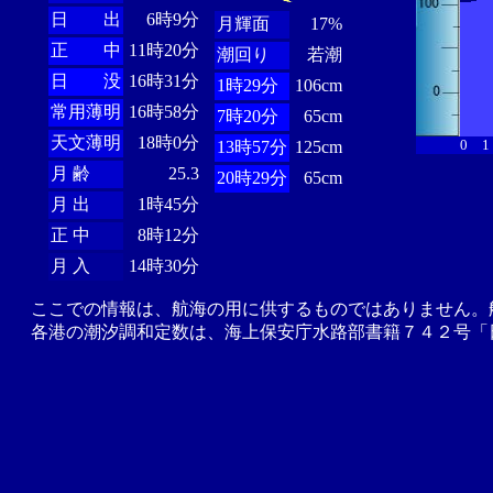
日 出
6時9分
月輝面
17%
正 中
11時20分
潮回り
若潮
日 没
16時31分
1時29分
106cm
常用薄明
16時58分
7時20分
65cm
天文薄明
18時0分
0
1
13時57分
125cm
月 齢
25.3
20時29分
65cm
月 出
1時45分
正 中
8時12分
月 入
14時30分
ここでの情報は、航海の用に供するものではありません。
各港の潮汐調和定数は、海上保安庁水路部書籍７４２号「