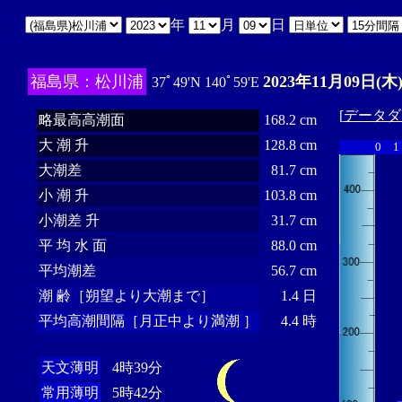
年
月
日
福島県：松川浦
2023年11月09日(木
37ﾟ49'N 140ﾟ59'E
[
データダ
略最高高潮面
168.2 cm
大 潮 升
128.8 cm
0
1
大潮差
81.7 cm
小 潮 升
103.8 cm
小潮差 升
31.7 cm
平 均 水 面
88.0 cm
平均潮差
56.7 cm
潮 齢［朔望より大潮まで］
1.4 日
平均高潮間隔［月正中より満潮 ］
4.4 時
天文薄明
4時39分
常用薄明
5時42分