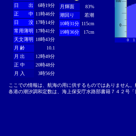
日 出
6時19分
月輝面
83%
正 中
11時46分
潮回り
若潮
日 没
17時14分
10時31分
115cm
常用薄明
17時41分
19時36分
17cm
天文薄明
18時43分
0
1
月 齢
10.1
月 出
12時49分
正 中
20時48分
月 入
3時56分
ここでの情報は、航海の用に供するものではありません。
各港の潮汐調和定数は、海上保安庁水路部書籍７４２号「