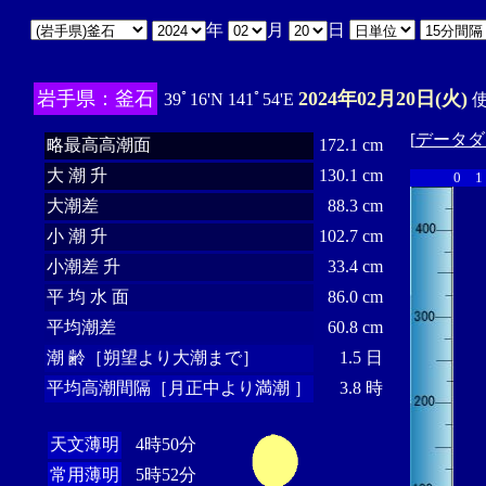
年
月
日
岩手県：釜石
2024年02月20日(火)
39ﾟ16'N 141ﾟ54'E
使
[
データダ
略最高高潮面
172.1 cm
大 潮 升
130.1 cm
0
1
大潮差
88.3 cm
小 潮 升
102.7 cm
小潮差 升
33.4 cm
平 均 水 面
86.0 cm
平均潮差
60.8 cm
潮 齢［朔望より大潮まで］
1.5 日
平均高潮間隔［月正中より満潮 ］
3.8 時
天文薄明
4時50分
常用薄明
5時52分