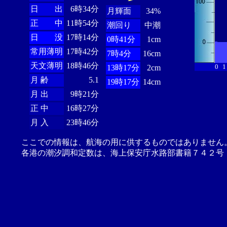
日 出
6時34分
月輝面
34%
正 中
11時54分
潮回り
中潮
日 没
17時14分
0時41分
1cm
常用薄明
17時42分
7時4分
16cm
天文薄明
18時46分
0
1
13時17分
2cm
月 齢
5.1
19時17分
14cm
月 出
9時21分
正 中
16時27分
月 入
23時46分
ここでの情報は、航海の用に供するものではありません
各港の潮汐調和定数は、海上保安庁水路部書籍７４２号