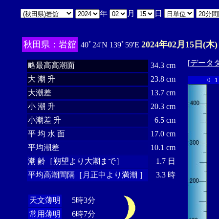
年
月
日
秋田県：岩舘
2024年02月15日(木)
40ﾟ24'N 139ﾟ59'E
[
データ
略最高高潮面
34.3 cm
大 潮 升
23.8 cm
0
1
大潮差
13.7 cm
小 潮 升
20.3 cm
小潮差 升
6.5 cm
平 均 水 面
17.0 cm
平均潮差
10.1 cm
潮 齢［朔望より大潮まで］
1.7 日
平均高潮間隔［月正中より満潮 ］
3.3 時
天文薄明
5時3分
常用薄明
6時7分