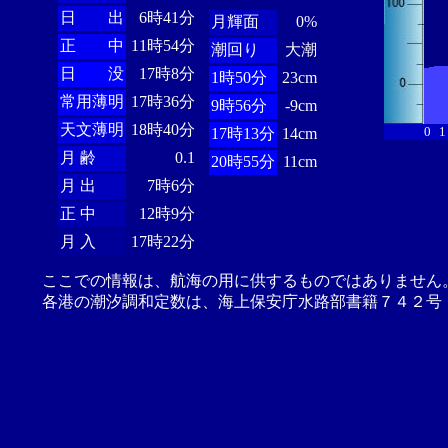
日 出
6時41分
月輝面
0%
正 中
11時54分
潮回り
大潮
日 没
17時8分
1時50分
23cm
常用薄明
17時36分
9時56分
-9cm
天文薄明
18時40分
0
1
17時13分
14cm
月 齢
0.1
20時55分
11cm
月 出
7時6分
正 中
12時9分
月 入
17時22分
ここでの情報は、航海の用に供するものではありません
各港の潮汐調和定数は、海上保安庁水路部書籍７４２号