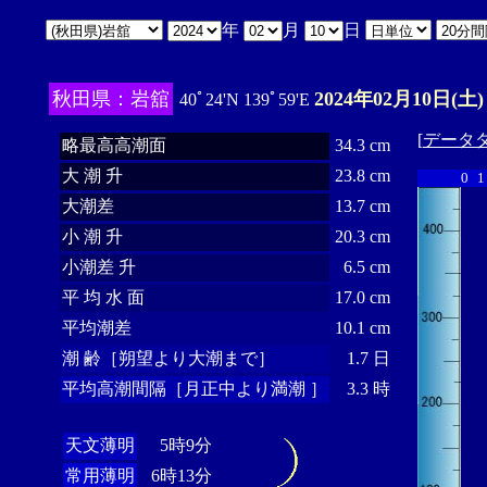
年
月
日
秋田県：岩舘
2024年02月10日(土)
40ﾟ24'N 139ﾟ59'E
[
データ
略最高高潮面
34.3 cm
大 潮 升
23.8 cm
0
1
大潮差
13.7 cm
小 潮 升
20.3 cm
小潮差 升
6.5 cm
平 均 水 面
17.0 cm
平均潮差
10.1 cm
潮 齢［朔望より大潮まで］
1.7 日
平均高潮間隔［月正中より満潮 ］
3.3 時
天文薄明
5時9分
常用薄明
6時13分