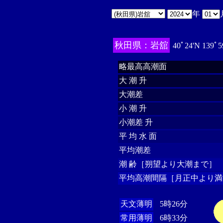
年
秋田県：岩舘
40ﾟ24'N 139ﾟ5
略最高高潮面
大 潮 升
大潮差
小 潮 升
小潮差 升
平 均 水 面
平均潮差
潮 齢［朔望より大潮まで］
平均高潮間隔［月正中より満
天文薄明
5時26分
常用薄明
6時33分