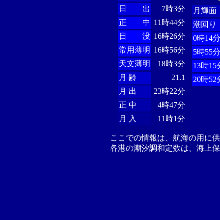
日 出
7時3分
月輝面
正 中
11時44分
潮回り
日 没
16時26分
0時14
常用薄明
16時56分
5時55
天文薄明
18時3分
13時15
月 齢
21.1
20時52
月 出
23時22分
正 中
4時47分
月 入
11時1分
ここでの情報は、航海の用に
各港の潮汐調和定数は、海上保