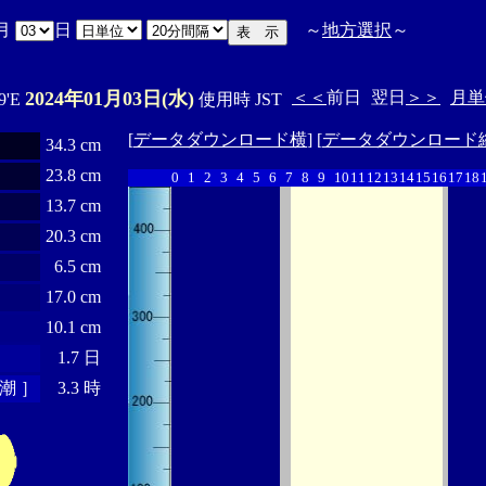
月
日
～
地方選択
～
2024年01月03日(水)
＜＜
前日
翌日
＞＞
月単
9'E
使用時 JST
[
データダウンロード横
] [
データダウンロード
34.3 cm
23.8 cm
0
1
2
3
4
5
6
7
8
9
10
11
12
13
14
15
16
17
18
13.7 cm
20.3 cm
6.5 cm
17.0 cm
10.1 cm
1.7 日
潮 ］
3.3 時