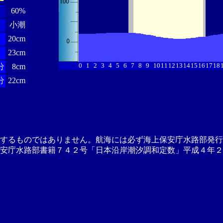
60%
小潮
分
20cm
分
23cm
0
1
2
3
4
5
6
7
8
9
10
11
12
13
14
15
16
17
18
分
8cm
分
22cm
供するものではありません。航海には必ず海上保安庁水路部発行
安庁水路部書籍７４２号「日本沿岸潮汐調和定数」平成４年２