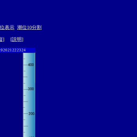
位表示
潮位10分割
縦
] [
説明
]
19
20
21
22
23
24