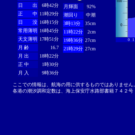
日 出
6時42分
月輝面
92%
正 中
11時29分
潮回り
中潮
日 没
16時15分
3時13分
35cm
常用薄明
16時45分
11時22分
2cm
天文薄明
17時51分
0
1
19時36分
27cm
月 齢
16.7
21時29分
27cm
月 出
18時22分
正 中
1時30分
月 入
9時36分
ここでの情報は、航海の用に供するものではありません
各港の潮汐調和定数は、海上保安庁水路部書籍７４２号