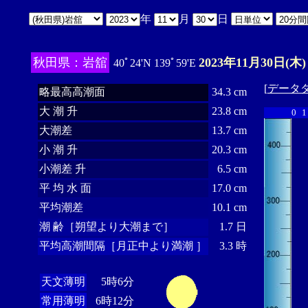
年
月
日
秋田県：岩舘
2023年11月30日(木)
40ﾟ24'N 139ﾟ59'E
[
データ
略最高高潮面
34.3 cm
大 潮 升
23.8 cm
0
1
大潮差
13.7 cm
小 潮 升
20.3 cm
小潮差 升
6.5 cm
平 均 水 面
17.0 cm
平均潮差
10.1 cm
潮 齢［朔望より大潮まで］
1.7 日
平均高潮間隔［月正中より満潮 ］
3.3 時
天文薄明
5時6分
常用薄明
6時12分