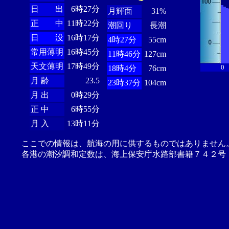
日 出
6時27分
月輝面
31%
正 中
11時22分
潮回り
長潮
日 没
16時17分
4時27分
55cm
常用薄明
16時45分
11時46分
127cm
天文薄明
17時49分
0
18時4分
76cm
月 齢
23.5
23時37分
104cm
月 出
0時29分
正 中
6時55分
月 入
13時11分
ここでの情報は、航海の用に供するものではありません
各港の潮汐調和定数は、海上保安庁水路部書籍７４２号