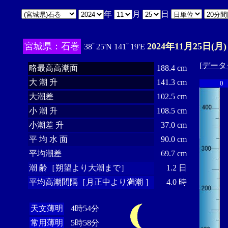
年
月
日
宮城県：石巻
2024年11月25日(月)
38ﾟ25'N 141ﾟ19'E
[
データ
略最高高潮面
188.4 cm
大 潮 升
141.3 cm
0
大潮差
102.5 cm
小 潮 升
108.5 cm
小潮差 升
37.0 cm
平 均 水 面
90.0 cm
平均潮差
69.7 cm
潮 齢［朔望より大潮まで］
1.2 日
平均高潮間隔［月正中より満潮 ］
4.0 時
天文薄明
4時54分
常用薄明
5時58分