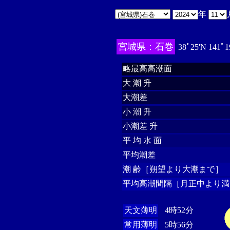
年
宮城県：石巻
38ﾟ25'N 141ﾟ1
略最高高潮面
大 潮 升
大潮差
小 潮 升
小潮差 升
平 均 水 面
平均潮差
潮 齢［朔望より大潮まで］
平均高潮間隔［月正中より満
天文薄明
4時52分
常用薄明
5時56分