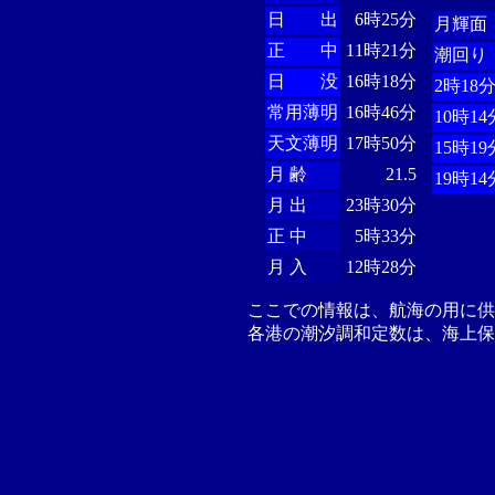
日 出
6時25分
月輝面
正 中
11時21分
潮回り
日 没
16時18分
2時18
常用薄明
16時46分
10時14
天文薄明
17時50分
15時19
月 齢
21.5
19時14
月 出
23時30分
正 中
5時33分
月 入
12時28分
ここでの情報は、航海の用に
各港の潮汐調和定数は、海上保