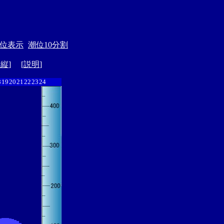
位表示
潮位10分割
ド縦
] [
説明
]
8
19
20
21
22
23
24