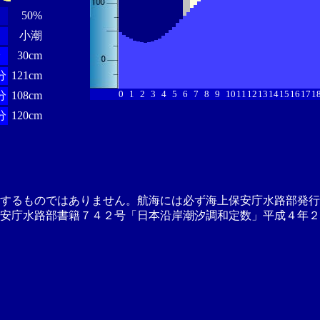
50%
小潮
分
30cm
分
121cm
0
1
2
3
4
5
6
7
8
9
10
11
12
13
14
15
16
17
1
分
108cm
分
120cm
供するものではありません。航海には必ず海上保安庁水路部発行
安庁水路部書籍７４２号「日本沿岸潮汐調和定数」平成４年２