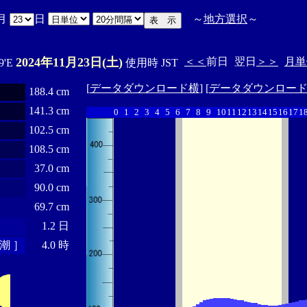
月
日
～
地方選択
～
2024年11月23日(土)
＜＜
前日
翌日
＞＞
月単
9'E
使用時 JST
[
データダウンロード横
] [
データダウンロー
188.4 cm
141.3 cm
0
1
2
3
4
5
6
7
8
9
10
11
12
13
14
15
16
17
1
102.5 cm
108.5 cm
37.0 cm
90.0 cm
69.7 cm
1.2 日
潮 ］
4.0 時