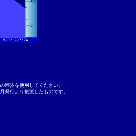
8
19
20
21
22
23
24
の潮汐を使用してください。
月発行より複製したものです。