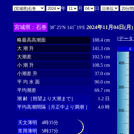
年
月
日
宮城県：石巻
2024年11月04日(月)
38ﾟ25'N 141ﾟ19'E
[
データ
略最高高潮面
188.4 cm
大 潮 升
141.3 cm
0
大潮差
102.5 cm
小 潮 升
108.5 cm
小潮差 升
37.0 cm
平 均 水 面
90.0 cm
平均潮差
69.7 cm
潮 齢［朔望より大潮まで］
1.2 日
平均高潮間隔［月正中より満潮 ］
4.0 時
天文薄明
4時35分
常用薄明
5時37分