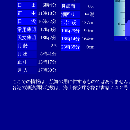
日 出
6時4分
月輝面
6%
正 中
11時18分
潮回り
中潮
日 没
16時32分
5時56分
137cm
常用薄明
17時0分
10時29分
99cm
天文薄明
18時2分
0
16時14分
164cm
月 齢
2.5
23時35分
0cm
月 出
8時41分
正 中
13時17分
月 入
17時50分
ここでの情報は、航海の用に供するものではありません
各港の潮汐調和定数は、海上保安庁水路部書籍７４２号