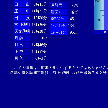
日 出
5時41分
月輝面
75%
正 中
11時21分
潮回り
若潮
日 没
17時0分
6時32分
45cm
常用薄明
17時26分
14時12分
134cm
天文薄明
18時28分
0
19時31分
95cm
月 齢
10.3
月 出
14時46分
正 中
19時57分
月 入
0時3分
ここでの情報は、航海の用に供するものではありません
各港の潮汐調和定数は、海上保安庁水路部書籍７４２号