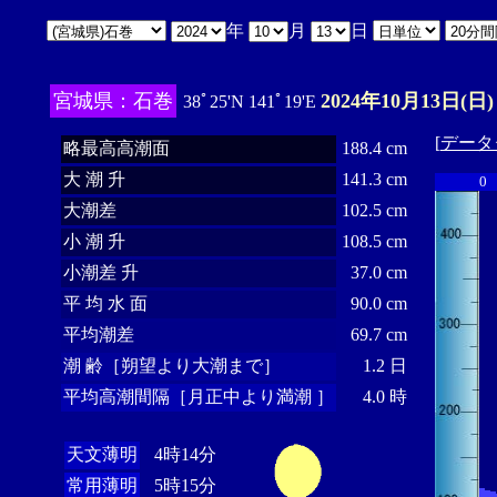
年
月
日
宮城県：石巻
2024年10月13日(日)
38ﾟ25'N 141ﾟ19'E
[
データ
略最高高潮面
188.4 cm
大 潮 升
141.3 cm
0
大潮差
102.5 cm
小 潮 升
108.5 cm
小潮差 升
37.0 cm
平 均 水 面
90.0 cm
平均潮差
69.7 cm
潮 齢［朔望より大潮まで］
1.2 日
平均高潮間隔［月正中より満潮 ］
4.0 時
天文薄明
4時14分
常用薄明
5時15分