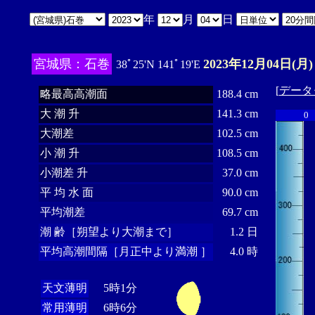
年
月
日
宮城県：石巻
2023年12月04日(月)
38ﾟ25'N 141ﾟ19'E
[
データ
略最高高潮面
188.4 cm
大 潮 升
141.3 cm
0
大潮差
102.5 cm
小 潮 升
108.5 cm
小潮差 升
37.0 cm
平 均 水 面
90.0 cm
平均潮差
69.7 cm
潮 齢［朔望より大潮まで］
1.2 日
平均高潮間隔［月正中より満潮 ］
4.0 時
天文薄明
5時1分
常用薄明
6時6分