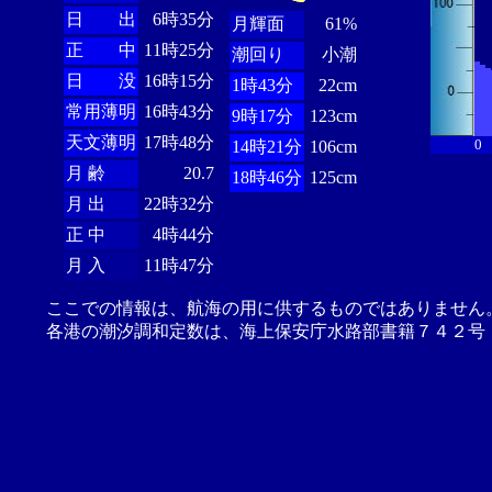
日 出
6時35分
月輝面
61%
正 中
11時25分
潮回り
小潮
日 没
16時15分
1時43分
22cm
常用薄明
16時43分
9時17分
123cm
天文薄明
17時48分
0
14時21分
106cm
月 齢
20.7
18時46分
125cm
月 出
22時32分
正 中
4時44分
月 入
11時47分
ここでの情報は、航海の用に供するものではありません
各港の潮汐調和定数は、海上保安庁水路部書籍７４２号