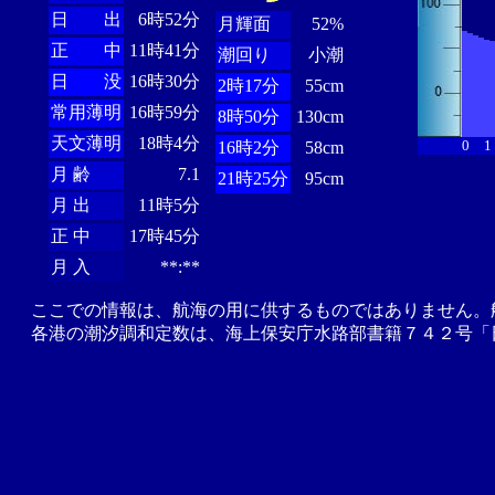
日 出
6時52分
月輝面
52%
正 中
11時41分
潮回り
小潮
日 没
16時30分
2時17分
55cm
常用薄明
16時59分
8時50分
130cm
天文薄明
18時4分
0
1
16時2分
58cm
月 齢
7.1
21時25分
95cm
月 出
11時5分
正 中
17時45分
月 入
**:**
ここでの情報は、航海の用に供するものではありません。
各港の潮汐調和定数は、海上保安庁水路部書籍７４２号「