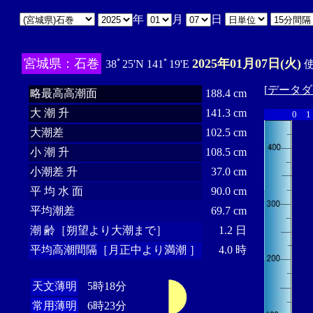
年
月
日
宮城県：石巻
2025年01月07日(火)
38ﾟ25'N 141ﾟ19'E
使
[
データダ
略最高高潮面
188.4 cm
大 潮 升
141.3 cm
0
1
大潮差
102.5 cm
小 潮 升
108.5 cm
小潮差 升
37.0 cm
平 均 水 面
90.0 cm
平均潮差
69.7 cm
潮 齢［朔望より大潮まで］
1.2 日
平均高潮間隔［月正中より満潮 ］
4.0 時
天文薄明
5時18分
常用薄明
6時23分