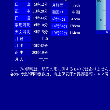
日 出
5時12分
月輝面
79%
正 中
11時28分
潮回り
中潮
日 没
17時44分
6時47分
42cm
常用薄明
18時10分
14時54分
128cm
天文薄明
19時15分
0
19時22分
114cm
月 齢
11.0
月 出
15時42分
正 中
20時19分
月 入
**:**
ここでの情報は、航海の用に供するものではありません
各港の潮汐調和定数は、海上保安庁水路部書籍７４２号