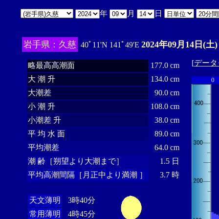
年
月
日
岩手県：久慈
2024年09月14日(土)
40ﾟ11'N 141ﾟ49'E
[
データ
略最高高潮面
177.0 cm
大 潮 升
134.0 cm
0
大潮差
90.0 cm
小 潮 升
108.0 cm
小潮差 升
38.0 cm
平 均 水 面
89.0 cm
平均潮差
64.0 cm
潮 齢［朔望より大潮まで］
1.5 日
平均高潮間隔［月正中より満潮 ］
3.7 時
天文薄明
3時40分
常用薄明
4時45分