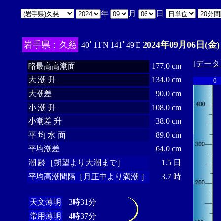
年
月
日
岩手県：久慈
2024年09月06日(金)
40ﾟ11'N 141ﾟ49'E
[
データ
略最高高潮面
177.0 cm
大 潮 升
134.0 cm
0
大潮差
90.0 cm
小 潮 升
108.0 cm
小潮差 升
38.0 cm
平 均 水 面
89.0 cm
平均潮差
64.0 cm
潮 齢［朔望より大潮まで］
1.5 日
平均高潮間隔［月正中より満潮 ］
3.7 時
天文薄明
3時31分
常用薄明
4時37分