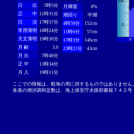
日 出
5時5分
月輝面
8%
正 中
11時31分
潮回り
中潮
日 没
17時57分
4時59分
152cm
常用薄明
18時24分
11時6分
57cm
天文薄明
19時30分
0
17時3分
146cm
月 齢
3.0
23時21分
43cm
月 出
7時48分
正 中
13時34分
月 入
19時11分
ここでの情報は、航海の用に供するものではありません
各港の潮汐調和定数は、海上保安庁水路部書籍７４２号