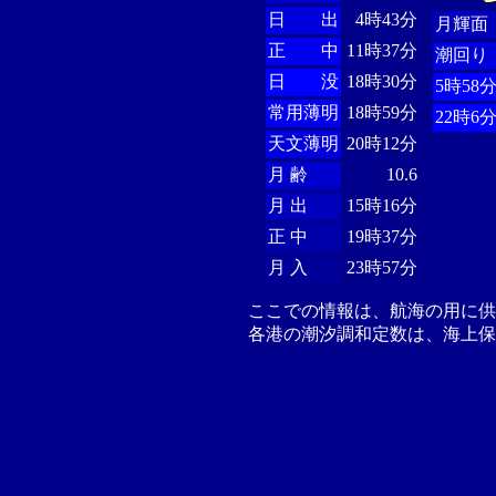
日 出
4時43分
月輝面
正 中
11時37分
潮回り
日 没
18時30分
5時58
常用薄明
18時59分
22時6
天文薄明
20時12分
月 齢
10.6
月 出
15時16分
正 中
19時37分
月 入
23時57分
ここでの情報は、航海の用に
各港の潮汐調和定数は、海上保