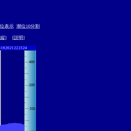
位表示
潮位10分割
ド縦
] [
説明
]
8
19
20
21
22
23
24