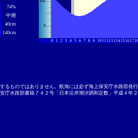
74%
中潮
分
40cm
分
140cm
0
1
2
3
4
5
6
7
8
9
10
11
12
13
14
15
16
17
1
供するものではありません。航海には必ず海上保安庁水路部発行
安庁水路部書籍７４２号「日本沿岸潮汐調和定数」平成４年２