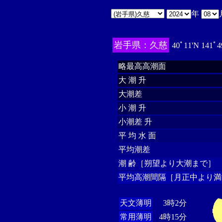
年
岩手県：久慈
40ﾟ11'N 141ﾟ4
略最高高潮面
大 潮 升
大潮差
小 潮 升
小潮差 升
平 均 水 面
平均潮差
潮 齢［朔望より大潮まで］
平均高潮間隔［月正中より満
天文薄明
3時2分
常用薄明
4時15分