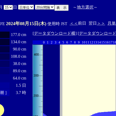
月
日
～
地方選択
～
2024年08月15日(木)
＜＜
前日
翌日
＞＞
月単
9'E
使用時 JST
[
データダウンロード横
] [
データダウンロー
177.0 cm
134.0 cm
0
1
2
3
4
5
6
7
8
9
10
11
12
13
14
15
16
17
1
90.0 cm
108.0 cm
38.0 cm
89.0 cm
64.0 cm
1.5 日
潮 ］
3.7 時