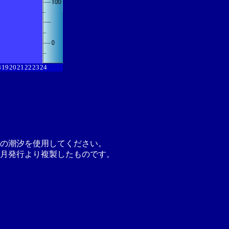
8
19
20
21
22
23
24
の潮汐を使用してください。
月発行より複製したものです。