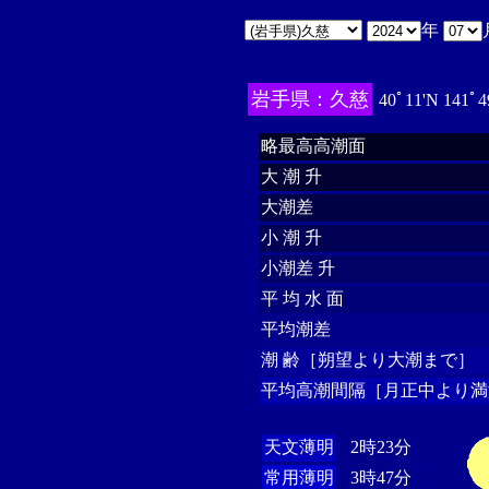
年
岩手県：久慈
40ﾟ11'N 141ﾟ4
略最高高潮面
大 潮 升
大潮差
小 潮 升
小潮差 升
平 均 水 面
平均潮差
潮 齢［朔望より大潮まで］
平均高潮間隔［月正中より満
天文薄明
2時23分
常用薄明
3時47分