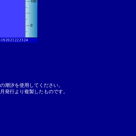
8
19
20
21
22
23
24
の潮汐を使用してください。
月発行より複製したものです。