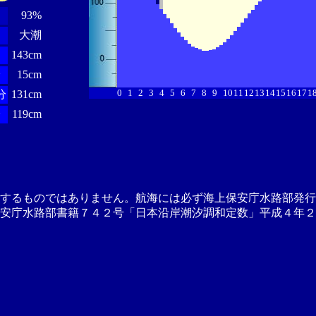
93%
大潮
143cm
分
15cm
0
1
2
3
4
5
6
7
8
9
10
11
12
13
14
15
16
17
1
分
131cm
分
119cm
供するものではありません。航海には必ず海上保安庁水路部発行
安庁水路部書籍７４２号「日本沿岸潮汐調和定数」平成４年２