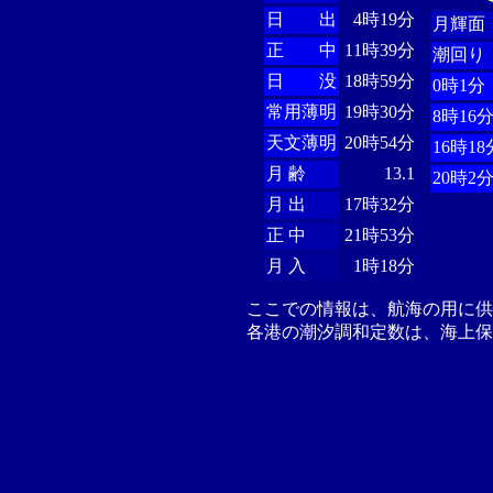
日 出
4時19分
月輝面
正 中
11時39分
潮回り
日 没
18時59分
0時1分
常用薄明
19時30分
8時16
天文薄明
20時54分
16時18
月 齢
13.1
20時2
月 出
17時32分
正 中
21時53分
月 入
1時18分
ここでの情報は、航海の用に
各港の潮汐調和定数は、海上保