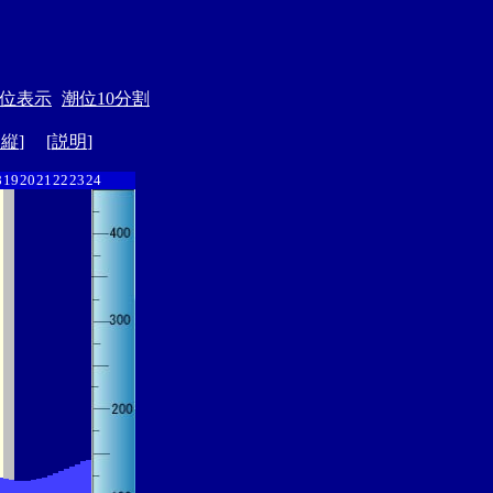
位表示
潮位10分割
ド縦
] [
説明
]
8
19
20
21
22
23
24