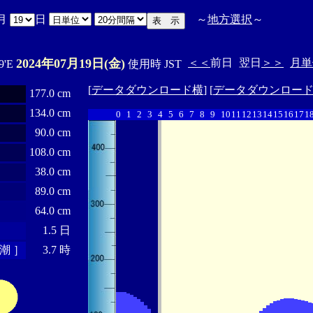
月
日
～
地方選択
～
2024年07月19日(金)
＜＜
前日
翌日
＞＞
月単
9'E
使用時 JST
[
データダウンロード横
] [
データダウンロー
177.0 cm
134.0 cm
0
1
2
3
4
5
6
7
8
9
10
11
12
13
14
15
16
17
1
90.0 cm
108.0 cm
38.0 cm
89.0 cm
64.0 cm
1.5 日
潮 ］
3.7 時