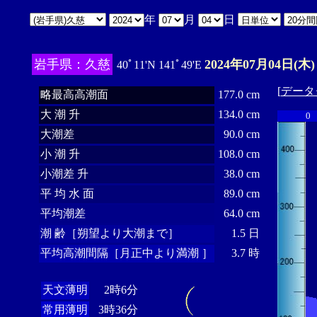
年
月
日
岩手県：久慈
2024年07月04日(木)
40ﾟ11'N 141ﾟ49'E
[
データ
略最高高潮面
177.0 cm
大 潮 升
134.0 cm
0
大潮差
90.0 cm
小 潮 升
108.0 cm
小潮差 升
38.0 cm
平 均 水 面
89.0 cm
平均潮差
64.0 cm
潮 齢［朔望より大潮まで］
1.5 日
平均高潮間隔［月正中より満潮 ］
3.7 時
天文薄明
2時6分
常用薄明
3時36分