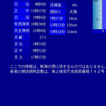
日 出
4時8分
月輝面
4%
正 中
11時37分
潮回り
大潮
日 没
19時6分
7時57分
14cm
常用薄明
19時38分
15時53分
126cm
天文薄明
21時8分
0
19時34分
114cm
月 齢
27.5
月 出
1時53分
正 中
9時52分
月 入
17時57分
ここでの情報は、航海の用に供するものではありません
各港の潮汐調和定数は、海上保安庁水路部書籍７４２号