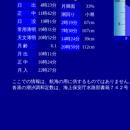
日 出
4時23分
月輝面
33%
正 中
11時42分
潮回り
小潮
日 没
19時1分
2時19分
67cm
常用薄明
19時31分
7時30分
107cm
天文薄明
20時52分
0
14時24分
39cm
月 齢
6.1
20時59分
112cm
月 出
10時11分
正 中
16時24分
月 入
22時27分
ここでの情報は、航海の用に供するものではありません
各港の潮汐調和定数は、海上保安庁水路部書籍７４２号