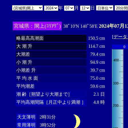
年
月
日
宮城県：閖上(ﾕﾘｱｹﾞ)
2024年07月1
38ﾟ10'N 140ﾟ58'E
[
データ
略最高高潮面
150.5 cm
大 潮 升
114.7 cm
0
大潮差
79.4 cm
小 潮 升
94.9 cm
小潮差 升
39.7 cm
平 均 水 面
75.0 cm
平均潮差
59.6 cm
潮 齢［朔望より大潮まで］
2.1 日
平均高潮間隔［月正中より満潮 ］
4.8 時
天文薄明
2時31分
常用薄明
3時52分