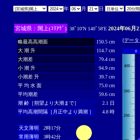
年
月
日
宮城県：閖上(ﾕﾘｱｹﾞ)
2024年06月2
38ﾟ10'N 140ﾟ58'E
[
データ
略最高高潮面
150.5 cm
大 潮 升
114.7 cm
0
大潮差
79.4 cm
小 潮 升
94.9 cm
小潮差 升
39.7 cm
平 均 水 面
75.0 cm
平均潮差
59.6 cm
潮 齢［朔望より大潮まで］
2.1 日
平均高潮間隔［月正中より満潮 ］
4.8 時
天文薄明
2時17分
常用薄明
3時42分