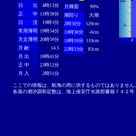
日 出
4時13分
月輝面
99%
正 中
11時38分
潮回り
大潮
日 没
19時3分
2時50分
129cm
常用薄明
19時34分
10時38分
-6cm
天文薄明
20時59分
0
18時18分
110cm
月 齢
14.5
22時33分
83cm
月 出
18時41分
正 中
23時12分
月 入
2時51分
ここでの情報は、航海の用に供するものではありません
各港の潮汐調和定数は、海上保安庁水路部書籍７４２号