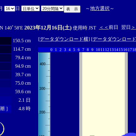
月
日
～
地方選択
～
2023年12月16日(土)
＜＜
前日
翌日
＞
'N 140ﾟ58'E
使用時 JST
[
データダウンロード横
] [
データダウンロー
150.5 cm
114.7 cm
0
1
2
3
4
5
6
7
8
9
10
11
12
13
14
15
16
17
1
79.4 cm
94.9 cm
39.7 cm
75.0 cm
59.6 cm
2.1 日
潮 ］
4.8 時