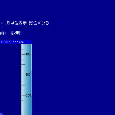
＞
月単位表示
潮位10分割
ド縦
] [
説明
]
8
19
20
21
22
23
24