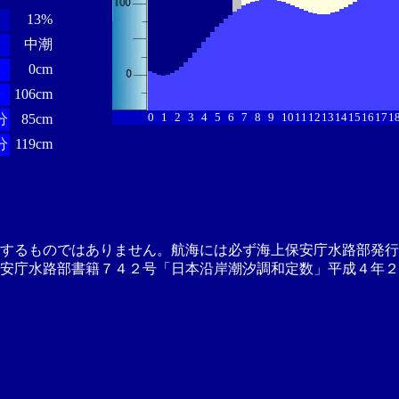
13%
中潮
分
0cm
分
106cm
0
1
2
3
4
5
6
7
8
9
10
11
12
13
14
15
16
17
1
分
85cm
分
119cm
供するものではありません。航海には必ず海上保安庁水路部発行
安庁水路部書籍７４２号「日本沿岸潮汐調和定数」平成４年２