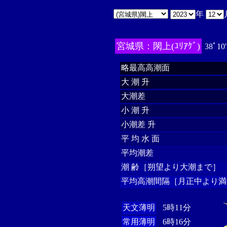
年
宮城県：閖上(ﾕﾘｱｹﾞ)
38ﾟ10
略最高高潮面
大 潮 升
大潮差
小 潮 升
小潮差 升
平 均 水 面
平均潮差
潮 齢［朔望より大潮まで］
平均高潮間隔［月正中より満
天文薄明
5時11分
常用薄明
6時16分