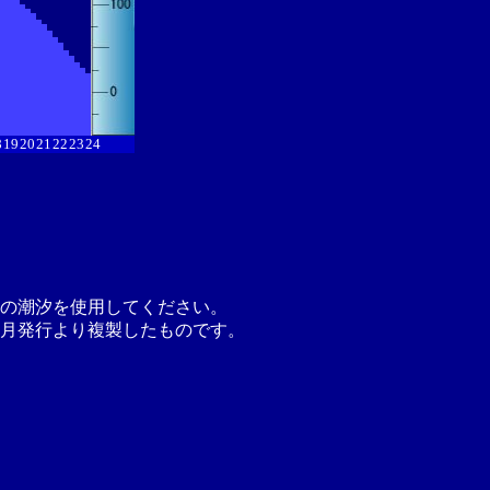
8
19
20
21
22
23
24
の潮汐を使用してください。
月発行より複製したものです。