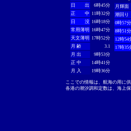
日 出
6時45分
月輝面
正 中
11時32分
潮回り
日 没
16時18分
0時57
常用薄明
16時47分
8時51
天文薄明
17時52分
12時54
月 齢
3.1
17時35
月 出
9時53分
正 中
14時41分
月 入
19時36分
ここでの情報は、航海の用に
各港の潮汐調和定数は、海上保