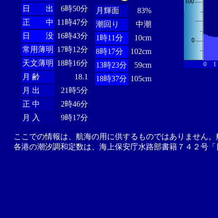
日 出
6時50分
月輝面
83%
正 中
11時47分
潮回り
中潮
日 没
16時43分
1時11分
10cm
常用薄明
17時12分
8時17分
102cm
天文薄明
18時16分
0
1
13時23分
59cm
月 齢
18.1
18時37分
105cm
月 出
21時5分
正 中
2時46分
月 入
9時17分
ここでの情報は、航海の用に供するものではありません。
各港の潮汐調和定数は、海上保安庁水路部書籍７４２号「