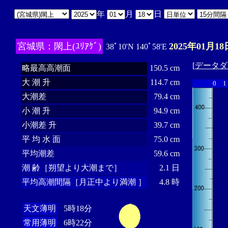
年
月
日
宮城県：閖上(ﾕﾘｱｹﾞ)
2025年01月18
38ﾟ10'N 140ﾟ58'E
[
データダ
略最高高潮面
150.5 cm
大 潮 升
114.7 cm
0
1
大潮差
79.4 cm
小 潮 升
94.9 cm
小潮差 升
39.7 cm
平 均 水 面
75.0 cm
平均潮差
59.6 cm
潮 齢［朔望より大潮まで］
2.1 日
平均高潮間隔［月正中より満潮 ］
4.8 時
天文薄明
5時18分
常用薄明
6時22分