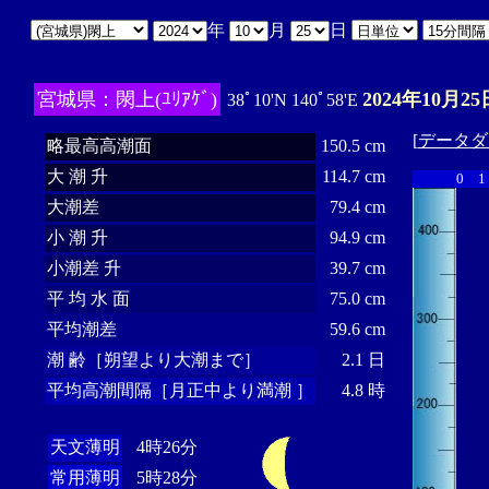
年
月
日
宮城県：閖上(ﾕﾘｱｹﾞ)
2024年10月25
38ﾟ10'N 140ﾟ58'E
[
データダ
略最高高潮面
150.5 cm
大 潮 升
114.7 cm
0
1
大潮差
79.4 cm
小 潮 升
94.9 cm
小潮差 升
39.7 cm
平 均 水 面
75.0 cm
平均潮差
59.6 cm
潮 齢［朔望より大潮まで］
2.1 日
平均高潮間隔［月正中より満潮 ］
4.8 時
天文薄明
4時26分
常用薄明
5時28分