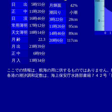
日 出
5時55分
月輝面
42%
正 中
11時20分
潮回り
小潮
日 没
16時46分
3時22分
28cm
常用薄明
17時12分
11時26分
95cm
天文薄明
18時14分
0
1
14時46分
89cm
月 齢
22.3
20時6分
117cm
月 出
23時39分
正 中
6時9分
月 入
13時34分
ここでの情報は、航海の用に供するものではありません。
各港の潮汐調和定数は、海上保安庁水路部書籍７４２号「