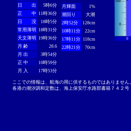
日 出
5時6分
月輝面
1%
正 中
11時36分
潮回り
大潮
日 没
18時5分
2時52分
128cm
常用薄明
18時31分
10時11分
22cm
天文薄明
19時36分
0
17時11分
118cm
月 齢
28.6
22時21分
70cm
月 出
3時54分
正 中
10時59分
月 入
17時53分
ここでの情報は、航海の用に供するものではありません
各港の潮汐調和定数は、海上保安庁水路部書籍７４２号