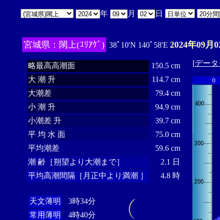
年
月
日
宮城県：閖上(ﾕﾘｱｹﾞ)
2024年09月0
38ﾟ10'N 140ﾟ58'E
[
データ
略最高高潮面
150.5 cm
大 潮 升
114.7 cm
0
大潮差
79.4 cm
小 潮 升
94.9 cm
小潮差 升
39.7 cm
平 均 水 面
75.0 cm
平均潮差
59.6 cm
潮 齢［朔望より大潮まで］
2.1 日
平均高潮間隔［月正中より満潮 ］
4.8 時
天文薄明
3時34分
常用薄明
4時40分